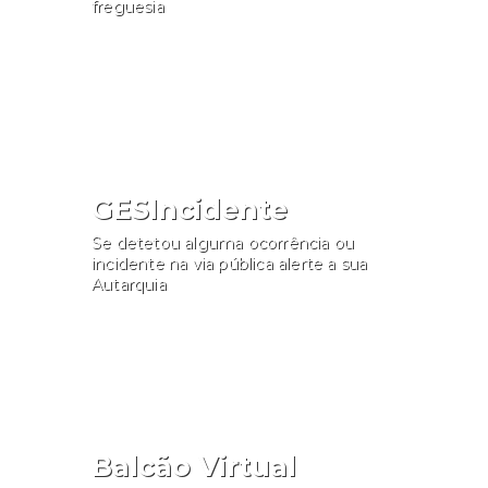
freguesia
Consultar
GESIncidente
Se detetou alguma ocorrência ou
incidente na via pública alerte a sua
Autarquia
Participar
Balcão Virtual