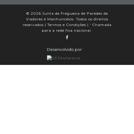
© 2026 Junta de Freguesia de Paredes de
Viadores e Manhuncelos. Todos os direitos
reservados |
Termos e Condições
|
*
Chamada
para a rede fixa nacional.
Desenvolvido por: