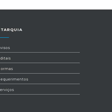
UTARQUIA
visos
ditais
ormas
equerimentos
erviços