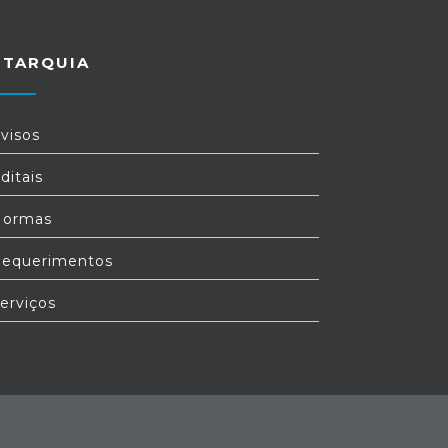
UTARQUIA
visos
ditais
ormas
equerimentos
erviços