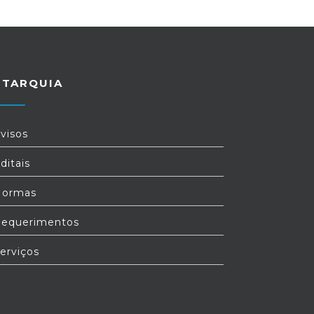
UTARQUIA
visos
ditais
ormas
equerimentos
erviços